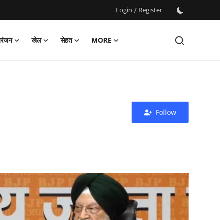
Login
/
Register
ोरंजन
खेल
सेहत
MORE
Follow