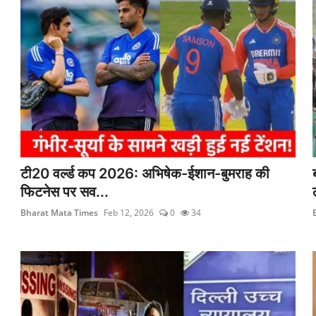
टी20 वर्ल्ड कप 2026: अभिषेक-ईशान-बुमराह की
फिटनेस पर सव...
Bharat Mata Times
Feb 12, 2026
0
34