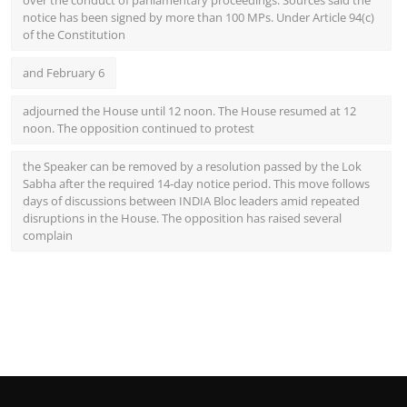
notice has been signed by more than 100 MPs. Under Article 94(c)
of the Constitution
and February 6
adjourned the House until 12 noon. The House resumed at 12
noon. The opposition continued to protest
the Speaker can be removed by a resolution passed by the Lok
Sabha after the required 14-day notice period. This move follows
days of discussions between INDIA Bloc leaders amid repeated
disruptions in the House. The opposition has raised several
complain