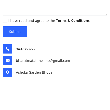
मनोरंजन
खेल
I have read and agree to the
Terms & Conditions
सेहत
Submit
Gallery
9407353272
bharatmatatimesmp@gmail.com
Ashoka Garden Bhopal