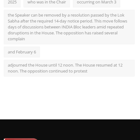
2025
who was in the Chair
occurring on March 3
the Speaker can be removed by a resolution passed by the Lok
Sabha after the required 14-day notice period. This move follows
days of discussions between INDIA Bloc leaders amid repeated
disruptions in the House. The opposition has raised several
complain
and February 6
adjourned the House until 12 noon. The House resumed at 12
noon. The opposition continued to protest