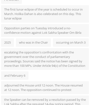
The first lunar eclipse of the year is scheduled to occur in
March. Holika Dahan is also celebrated on this day. This
lunar eclipse
Opposition parties on Tuesday introduced a no-
confidence motion against Lok Sabha Speaker Om Birla
2025
who was in the Chair
occurring on March 3
escalating the opposition's confrontation with the
government over the conduct of parliamentary
proceedings. Sources said the notice has been signed by
more than 100 MPs. Under Article 94(c) of the Constitution
and February 6
adjourned the House until 12 noon. The House resumed
at 12 noon. The opposition continued to protest
the Speaker can be removed by a resolution passed by the
Lok Sabha after the required 14-day notice period. This