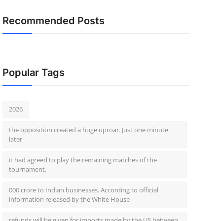
Recommended Posts
Popular Tags
2026
the opposition created a huge uproar. Just one minute
later
it had agreed to play the remaining matches of the
tournament.
000 crore to Indian businesses. According to official
information released by the White House
refunds will be given for imports made by the US between