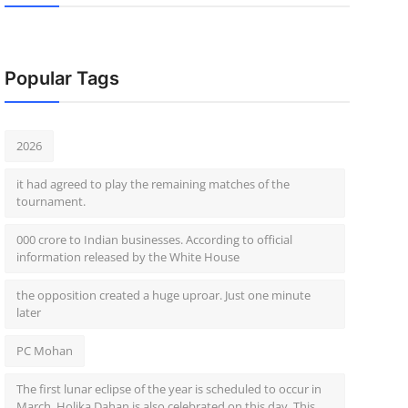
Popular Tags
2026
it had agreed to play the remaining matches of the
tournament.
000 crore to Indian businesses. According to official
information released by the White House
the opposition created a huge uproar. Just one minute
later
PC Mohan
The first lunar eclipse of the year is scheduled to occur in
March. Holika Dahan is also celebrated on this day. This